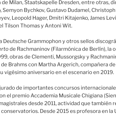
a de Milan, Staatskapelle Dresden, entre otras, di
, Semyon Bychkov, Gustavo Dudamel, Christoph
yev, Leopold Hager, Dmitri Kitajenko, James Levi
el Tilson Thomas y Antoni Wit.
 Deutsche Grammophon y otros sellos discográfi
erto
de Rachmaninov (Filarmónica de Berlín), la 
999, obras de Clementi, Mussorgsky y Rachmanin
de Brahms con Martha Argerich, compañera de 
su vigésimo aniversario en el escenario en 2019.
urado de importantes concursos internacionales
on el premio Accademia Musicale Chigiana (Sien
magistrales desde 2011, actividad que también re
 conservatorios. Desde 2015 es profesora en la 