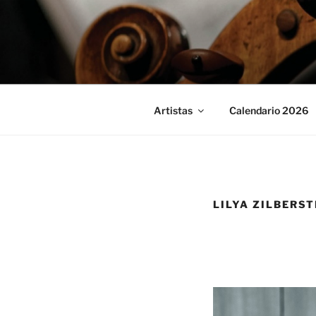
Saltar
al
contenido
Artistas
Calendario 2026
LILYA ZILBERST