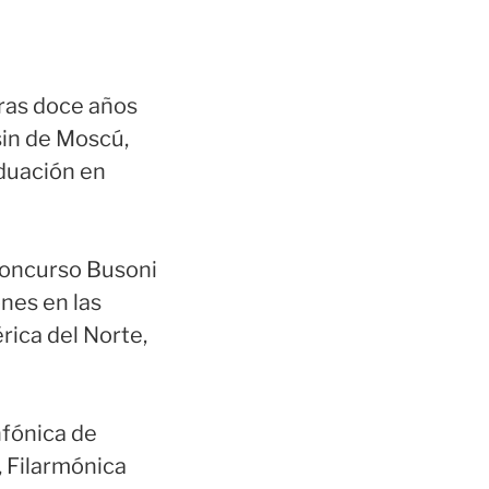
Tras doce años
sin de Moscú,
aduación en
 Concurso Busoni
nes en las
rica del Norte,
nfónica de
, Filarmónica