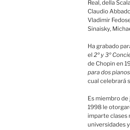
Real, della Scal
Claudio Abbado
Vladimir Fedose
Sinaisky, Micha
Ha grabado para
el
2º y 3º Conci
de Chopin en 1
para dos pianos
cual celebrará 
Es miembro de j
1998 le otorgar
imparte clases 
universidades y